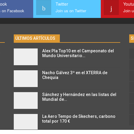
ook
Twitter
Yout
s on Facebook
Join us on Twitter
Join 
ÚLTIMOS ARTÍCULOS
S
Alex Pla Top10 en el Campeonato del
n
Mundo Universitario…
Nacho Gálvez 3º en el XTERRA de
Chequia
Sánchez y Hernández en las listas del
Mundial de…
La Aero Tempo de Skechers, carbono
total por 170 €