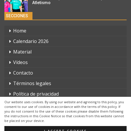
Atletismo
SECCIONES
Home
Calendario 2026
Material
Vídeos
Contacto
Términos legales
Política de privacidad
Our website uses cookies. By using our website and agreeing to this policy, you
consent to our use of cookies in accordance with the terms of this policy. If
you do not consent to the use of these cookies please disable them following
the instructions in this Cookie Notice so that cookies from this website cannot
be placed on your device.
© 2026 - triatlonchannel.com. Todos los derechos reservados.
Página web creada por:
Whyaweb.es