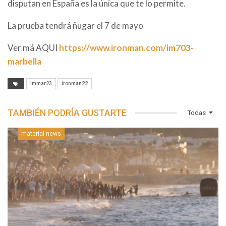
disputan en España es la única que te lo permite.
La prueba tendrá ñugar el 7 de mayo
Ver má AQUI
https://www.ironman.com/im703-
marbella
immar23
ironman22
TAMBIÉN PODRÍA GUSTARTE
Todas
material news