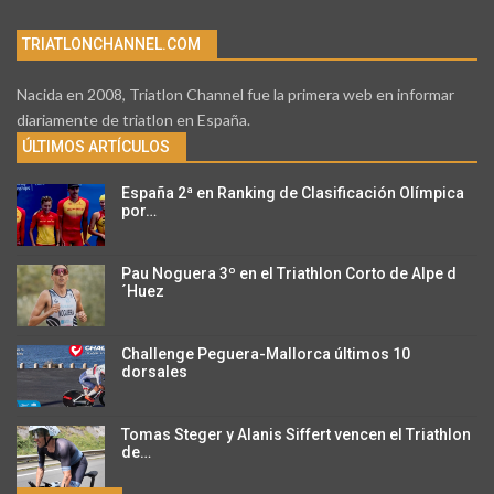
TRIATLONCHANNEL.COM
Nacida en 2008, Triatlon Channel fue la primera web en informar
diariamente de triatlon en España.
ÚLTIMOS ARTÍCULOS
España 2ª en Ranking de Clasificación Olímpica
por…
Pau Noguera 3º en el Triathlon Corto de Alpe d
´Huez
Challenge Peguera-Mallorca últimos 10
dorsales
Tomas Steger y Alanis Siffert vencen el Triathlon
de…