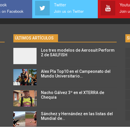
ook
Twitter
Yout
s on Facebook
Join us on Twitter
Join 
ÚLTIMOS ARTÍCULOS
S
Los tres modelos de Aerosuit Perform
n
2 de SAILFISH
Alex Pla Top10 en el Campeonato del
Mundo Universitario…
Nacho Gálvez 3º en el XTERRA de
Chequia
Sánchez y Hernández en las listas del
Mundial de…