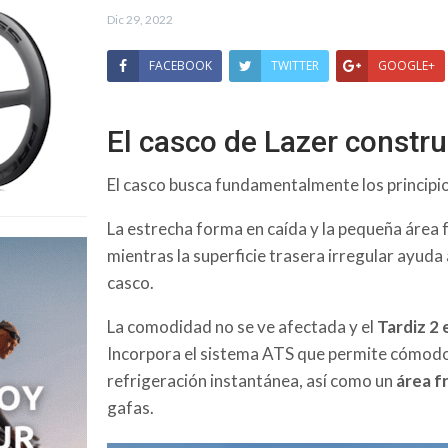
Dic 29, 2022
FACEBOOK
TWITTER
GOOGLE+
El casco de Lazer construi
El casco busca fundamentalmente los principio
La estrecha forma en caída y la pequeña área 
mientras la superficie trasera irregular ayuda 
casco.
La comodidad no se ve afectada y el
Tardiz 2
Incorpora el sistema ATS que permite cómodo
refrigeración instantánea, así como un
área f
gafas.