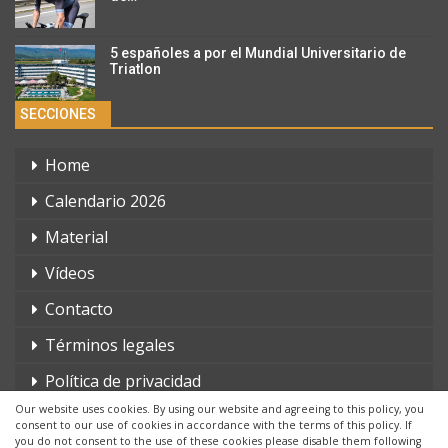
5 españoles a por el Mundial Universitario de
Triatlon
SECCIONES
Home
Calendario 2026
Material
Vídeos
Contacto
Términos legales
Política de privacidad
Our website uses cookies. By using our website and agreeing to this policy, you
consent to our use of cookies in accordance with the terms of this policy. If
you do not consent to the use of these cookies please disable them following