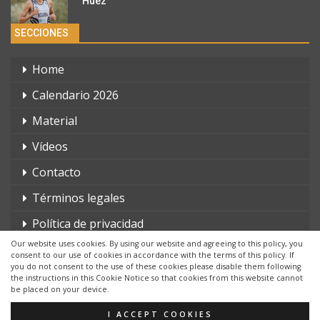
´Huez
SECCIONES
Home
Calendario 2026
Material
Vídeos
Contacto
Términos legales
Política de privacidad
Our website uses cookies. By using our website and agreeing to this policy, you
consent to our use of cookies in accordance with the terms of this policy. If
you do not consent to the use of these cookies please disable them following
the instructions in this Cookie Notice so that cookies from this website cannot
be placed on your device.
© 2026 - triatlonchannel.com. Todos los derechos reservados.
Página web creada por:
Whyaweb.es
I ACCEPT COOKIES