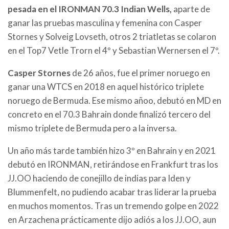
pesada en el IRONMAN 70.3 Indian Wells,
aparte de
ganar las pruebas masculina y femenina con Casper
Stornes y Solveig Lovseth, otros 2 triatletas se colaron
en el Top7 Vetle Trorn el 4º y Sebastian Wernersen el 7º.
Casper Stornes
de 26 años, fue el primer noruego en
ganar una WTCS en 2018 en aquel histórico triplete
noruego de Bermuda. Ese mismo añoo, debutó en MD en
concreto en el 70.3 Bahrain donde finalizó tercero del
mismo triplete de Bermuda pero a la inversa.
Un año más tarde también hizo 3º en Bahrain y en 2021
debutó en IRONMAN, retirándose en Frankfurt tras los
JJ.OO haciendo de conejillo de indias para Iden y
Blummenfelt, no pudiendo acabar tras liderar la prueba
en muchos momentos. Tras un tremendo golpe en 2022
en Arzachena prácticamente dijo adiós a los JJ.OO, aun