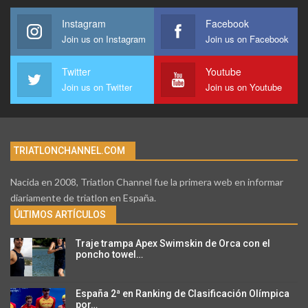
Instagram
Facebook
Join us on Instagram
Join us on Facebook
Twitter
Youtube
Join us on Twitter
Join us on Youtube
TRIATLONCHANNEL.COM
Nacida en 2008, Triatlon Channel fue la primera web en informar
diariamente de triatlon en España.
ÚLTIMOS ARTÍCULOS
Traje trampa Apex Swimskin de Orca con el
poncho towel…
España 2ª en Ranking de Clasificación Olímpica
por…