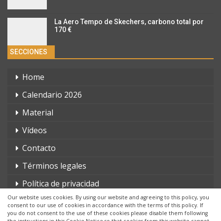
La Aero Tempo de Skechers, carbono total por
170 €
SECCIONES
Home
Calendario 2026
Material
Vídeos
Contacto
Términos legales
Política de privacidad
Our website uses cookies. By using our website and agreeing to this policy, you
consent to our use of cookies in accordance with the terms of this policy. If
you do not consent to the use of these cookies please disable them following