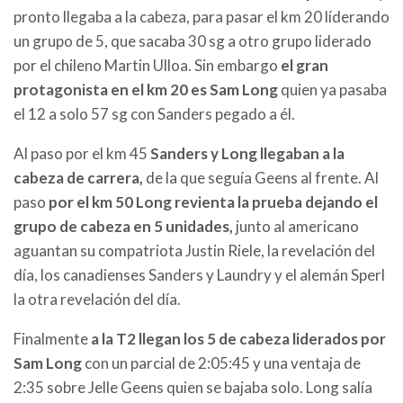
pronto llegaba a la cabeza, para pasar el km 20 líderando
un grupo de 5, que sacaba 30 sg a otro grupo liderado
por el chileno Martin Ulloa. Sin embargo
el gran
protagonista en el km 20 es Sam Long
quien ya pasaba
el 12 a solo 57 sg con Sanders pegado a él.
Al paso por el km 45
Sanders y Long llegaban a la
cabeza de carrera,
de la que seguía Geens al frente. Al
paso
por el km 50 Long revienta la prueba dejando el
grupo de cabeza en 5 unidades,
junto al americano
aguantan su compatriota Justin Riele, la revelación del
día, los canadienses Sanders y Laundry y el alemán Sperl
la otra revelación del día.
Finalmente
a la T2 llegan los 5 de cabeza liderados por
Sam Long
con un parcial de 2:05:45 y una ventaja de
2:35 sobre Jelle Geens quien se bajaba solo. Long salía