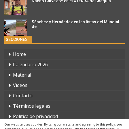
Nacho Gálvez 3º en el XTERRA de Chequia
Sánchez y Hernández en las listas del Mundial
de…
SECCIONES
Home
Calendario 2026
Material
Vídeos
Contacto
Términos legales
Política de privacidad
Our website uses cookies. By using our website and agreeing to this policy, you