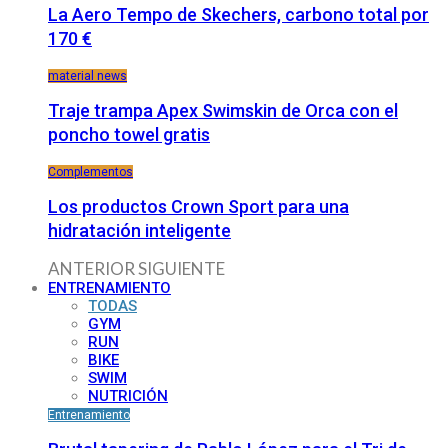
La Aero Tempo de Skechers, carbono total por
170 €
material news
Traje trampa Apex Swimskin de Orca con el
poncho towel gratis
Complementos
Los productos Crown Sport para una
hidratación inteligente
ANTERIOR
SIGUIENTE
ENTRENAMIENTO
TODAS
GYM
RUN
BIKE
SWIM
NUTRICIÓN
Entrenamiento