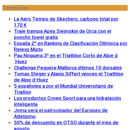
Tendencias
La Aero Tempo de Skechers, carbono total por
170 €
Traje trampa Apex Swimskin de Orca con el
poncho towel gratis
España 2ª en Ranking de Clasificación Olímpica por
Relevo Mixto
Pau Noguera 3º en el Triathlon Corto de Alpe d
´Huez
Challenge Peguera-Mallorca últimos 10 dorsales
Tomas Steger y Alanis Siffert vencen el Triathlon
de Alpe d´Huez
5 españoles a por el Mundial Universitario de
Triatlon
Los productos Crown Sport para una hidratación
inteligente
Joma será el patrocinador del Europeo de
Atletismo
50% de descuento en OTSO durante el mes de
agosto