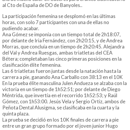
al Cto de España de DO de Banyoles..
La participación femenina se desplomó en las últimas
horas, con solo 7 participantes con una de ellas no
pudiendo acabar.
Ana Gómez se imponía con un tiempo total de 2h18:07,
por delante de Iria Fernández, con 2h20:15, y de Andrea
Morras, que concluía en un tiempo de 2h20:45. Alejandra
del Val y Andrea Ruesgas, ambas triatletas del CEA
Bétera; completaban las cinco primeras posiciones en la
clasificación élite femenina.
Las 6 triatletas fueron juntas desde la natación hasta la
carrera a pie, ganando Ana Carballo con 38:13 en el 10K
En la prueba élite masculina Julen Andueza se alzaba con la
victoria en un tiempo de 1h52:51; por delante de Diego
Méntrida, que invertía en el recorrido 1h52:53; y Raúl
Gómez, con 1h53:00. Jesús Vela y Sergio Ortiz, ambos de
Peñota Dental Alusigma, se clasificaba en la cuarta y la
quinta plaza.
La prueba se decidió en los 10K finales de carrera a pie
entre un gran grupo formado por el joven junior Hugo