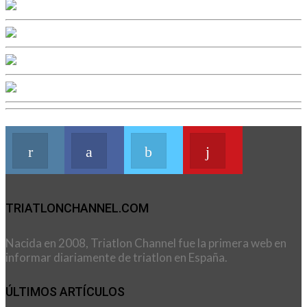
Instagram
Facebook
Twitter
Youtube
Join us on Instagram
Join us on Facebook
Join us on Twitter
Join us on Youtu
TRIATLONCHANNEL.COM
Nacida en 2008, Triatlon Channel fue la primera web en
informar diariamente de triatlon en España.
ÚLTIMOS ARTÍCULOS