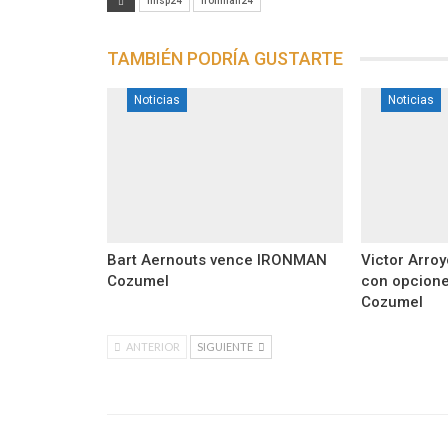
imsp24
ironman24
TAMBIÉN PODRÍA GUSTARTE
Noticias
Noticias
Bart Aernouts vence IRONMAN
Victor Arro
Cozumel
con opcion
Cozumel
ANTERIOR
SIGUIENTE