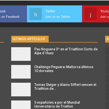
ook
Twitter
Yout
s on Facebook
Join us on Twitter
Join 
ÚLTIMOS ARTÍCULOS
S
Pau Noguera 3º en el Triathlon Corto de
n
Alpe d´Huez
Challenge Peguera-Mallorca últimos
10 dorsales
Tomas Steger y Alanis Siffert vencen el
Triathlon de…
5 españoles a por el Mundial
Universitario de Triatlon