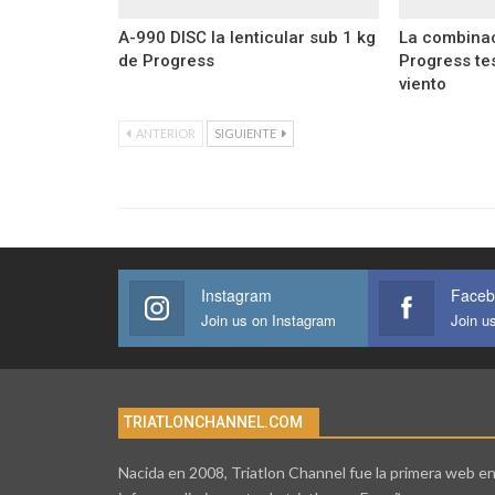
A-990 DISC la lenticular sub 1 kg
La combinac
de Progress
Progress tes
viento
ANTERIOR
SIGUIENTE
Instagram
Faceb
Join us on Instagram
Join u
TRIATLONCHANNEL.COM
Nacida en 2008, Triatlon Channel fue la primera web e