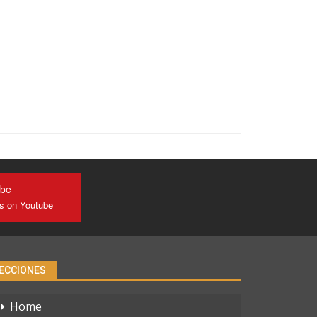
ube
us on Youtube
ECCIONES
Home