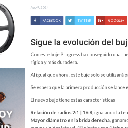
Ago 9, 2024
FACEBOOK
TWITTER
GOOGLE+
Sigue la evolución del bu
Con este buje Progress ha conseguido una
rue
rígida y más duradera.
Al igual que ahora, este buje solo se utilizará
Se espera que la primera producción se lance 
El nuevo buje tiene estas características
Relación de radios 2:1 |
16:8,
igualando la ten
Mayor diámetro en la brida derecha
, ganamo
mayor rigidez lateral.
48 dientes con 4 trinque