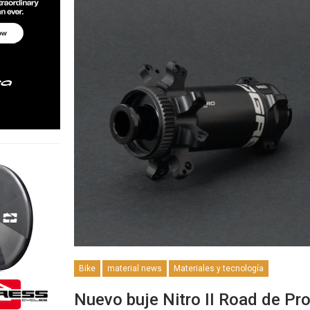
Bike
material news
Materiales y tecnología
Nuevo buje Nitro II Road de Pr