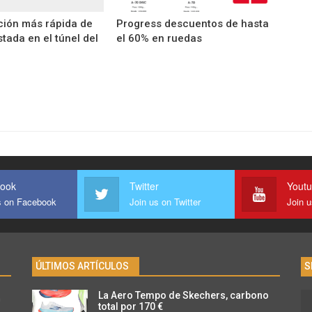
ión más rápida de
Progress descuentos de hasta
tada en el túnel del
el 60% en ruedas
ook
Twitter
Yout
s on Facebook
Join us on Twitter
Join 
ÚLTIMOS ARTÍCULOS
S
La Aero Tempo de Skechers, carbono
n
total por 170 €