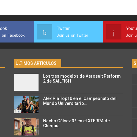
ook
Twitter
Yout
s on Facebook
Join us on Twitter
Join 
ÚLTIMOS ARTÍCULOS
S
Los tres modelos de Aerosuit Perform
n
2 de SAILFISH
Alex Pla Top10 en el Campeonato del
Mundo Universitario…
Nacho Gálvez 3º en el XTERRA de
Chequia