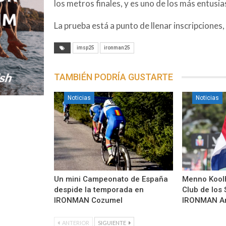
los metros finales, y es uno de los más entusi
La prueba está a punto de llenar inscripciones,
imsp25
ironman25
TAMBIÉN PODRÍA GUSTARTE
Noticias
Noticias
Un mini Campeonato de España
Menno Koolh
despide la temporada en
Club de los 
IRONMAN Cozumel
IRONMAN Ar
ANTERIOR
SIGUIENTE