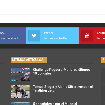
ook
Twitter
Yout
s on Facebook
Join us on Twitter
Join 
ÚLTIMOS ARTÍCULOS
S
Challenge Peguera-Mallorca últimos
n
10 dorsales
Tomas Steger y Alanis Siffert vencen el
Triathlon de…
5 españoles a por el Mundial