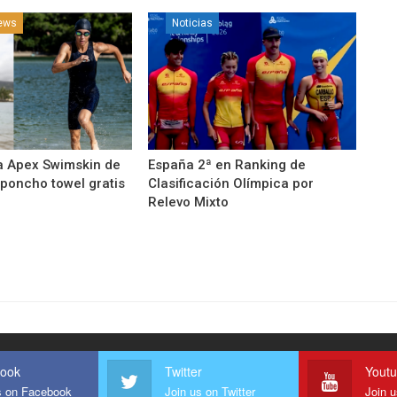
news
Noticias
a Apex Swimskin de
España 2ª en Ranking de
 poncho towel gratis
Clasificación Olímpica por
Relevo Mixto
ook
Twitter
Yout
s on Facebook
Join us on Twitter
Join 