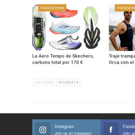
material news
material 
La Aero Tempo de Skechers,
Traje tramp
carbono total por 170 €
Orca con el
ANTERIOR
SIGUIENTE
Instagram
Faceb
Join us on Instagram
Join u