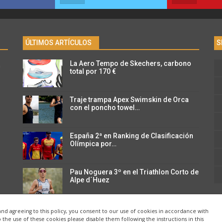
ÚLTIMOS ARTÍCULOS
S
La Aero Tempo de Skechers, carbono
n
total por 170 €
Traje trampa Apex Swimskin de Orca
con el poncho towel…
España 2ª en Ranking de Clasificación
Olímpica por…
Pau Noguera 3º en el Triathlon Corto de
Alpe d´Huez
and agreeing to this policy, you consent to our use of cookies in accordance with
o the use of these cookies please disable them following the instructions in this