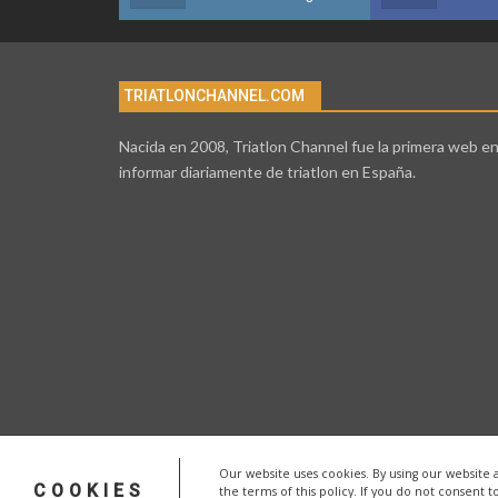
TRIATLONCHANNEL.COM
Nacida en 2008, Triatlon Channel fue la primera web e
informar diariamente de triatlon en España.
Our website uses cookies. By using our website 
COOKIES
the terms of this policy. If you do not consent t