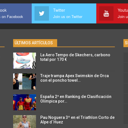
ook
Twitter
Yout
s on Facebook
Join us on Twitter
Join 
ÚLTIMOS ARTÍCULOS
S
La Aero Tempo de Skechers, carbono
n
total por 170 €
Traje trampa Apex Swimskin de Orca
con el poncho towel…
España 2ª en Ranking de Clasificación
Olímpica por…
Pau Noguera 3º en el Triathlon Corto de
Alpe d´Huez