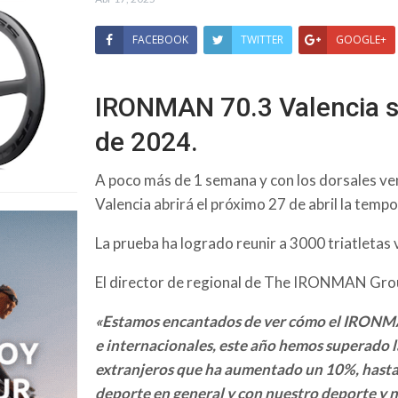
FACEBOOK
TWITTER
GOOGLE+
IRONMAN 70.3 Valencia su
de 2024.
A poco más de 1 semana y con los dorsales 
Valencia abrirá el próximo 27 de abril la tem
La prueba ha logrado reunir a 3000 triatletas
El director de regional de The IRONMAN Grou
«E
stamos encantados de ver cómo el IRONMAN
e internacionales, este año hemos superado la 
extranjeros que ha aumentado un 10%, hasta 
deporte en general y con nuestro deporte y 