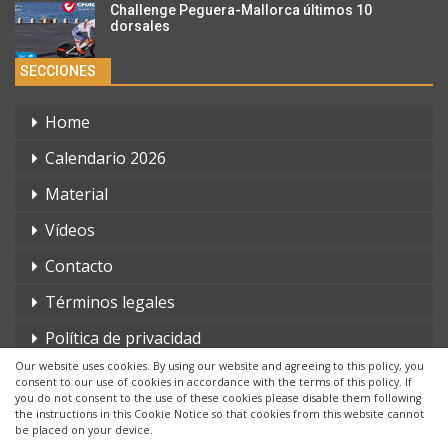
Challenge Peguera-Mallorca últimos 10
dorsales
SECCIONES
Home
Calendario 2026
Material
Vídeos
Contacto
Términos legales
Política de privacidad
Our website uses cookies. By using our website and agreeing to this policy, you
consent to our use of cookies in accordance with the terms of this policy. If
you do not consent to the use of these cookies please disable them following
the instructions in this Cookie Notice so that cookies from this website cannot
be placed on your device.
© 2026 - triatlonchannel.com. Todos los derechos reservados.