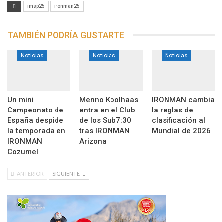
imsp25
ironman25
TAMBIÉN PODRÍA GUSTARTE
Noticias
Noticias
Noticias
Un mini
Menno Koolhaas
IRONMAN cambia
Campeonato de
entra en el Club
la reglas de
España despide
de los Sub7:30
clasificación al
la temporada en
tras IRONMAN
Mundial de 2026
IRONMAN
Arizona
Cozumel
ANTERIOR
SIGUIENTE