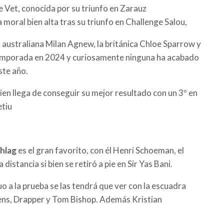
de Vet, conocida por su triunfo en Zarauz
 moral bien alta tras su triunfo en Challenge Salou,
 australiana Milan Agnew, la británica Chloe Sparrow y
 temporada en 2024 y curiosamente ninguna ha acabado
ste año.
ien llega de conseguir su mejor resultado con un 3º en
etiu
chlag
es el gran favorito, con él Henri Schoeman, el
istancia si bien se retiró a pie en Sir Yas Bani.
uo a la prueba se las tendrá que ver con la escuadra
hens, Drapper y Tom Bishop. Además
Kristian