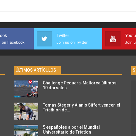
ook
Twitter
Yout
s on Facebook
Join us on Twitter
Join 
ÚLTIMOS ARTÍCULOS
S
Challenge Peguera-Mallorca últimos
n
10 dorsales
Tomas Steger y Alanis Siffert vencen el
Triathlon de…
5 españoles a por el Mundial
Universitario de Triatlon