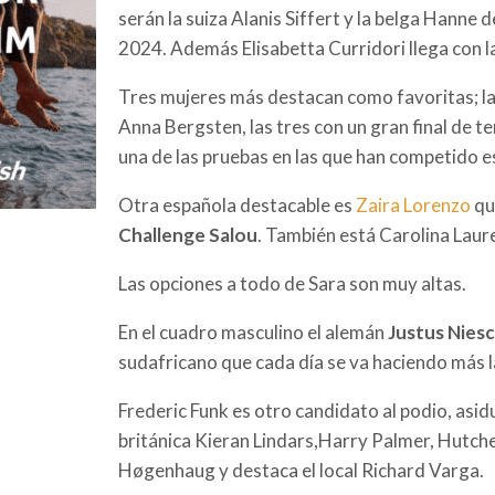
serán la suiza Alanis Siffert y la belga Hanne 
2024. Además Elisabetta Curridori llega con la
Tres mujeres más destacan como favoritas; la
Anna Bergsten, las tres con un gran final de
una de las pruebas en las que han competido e
Otra española destacable es
Zaira Lorenzo
qu
Challenge Salou
. También está Carolina Laur
Las opciones a todo de Sara son muy altas.
En el cuadro masculino el alemán
Justus Nies
sudafricano que cada día se va haciendo más la d
Frederic Funk es otro candidato al podio, asid
británica Kieran Lindars,Harry Palmer, Hutc
Høgenhaug y d
estaca el local Richard Varga.