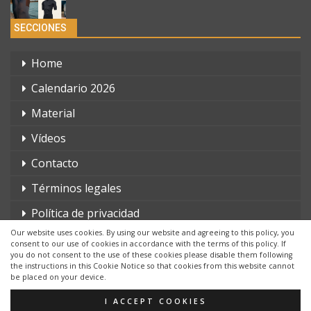
SECCIONES
Home
Calendario 2026
Material
Vídeos
Contacto
Términos legales
Política de privacidad
Our website uses cookies. By using our website and agreeing to this policy, you
consent to our use of cookies in accordance with the terms of this policy. If
you do not consent to the use of these cookies please disable them following
the instructions in this Cookie Notice so that cookies from this website cannot
be placed on your device.
© 2026 - triatlonchannel.com. Todos los derechos reservados.
Página web creada por:
Whyaweb.es
I ACCEPT COOKIES