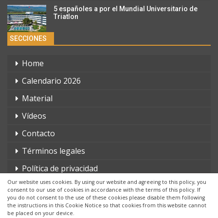
5 españoles a por el Mundial Universitario de
Triatlon
SECCIONES
Home
Calendario 2026
Material
Vídeos
Contacto
Términos legales
Política de privacidad
Our website uses cookies. By using our website and agreeing to this policy, you
consent to our use of cookies in accordance with the terms of this policy. If
you do not consent to the use of these cookies please disable them following
the instructions in this Cookie Notice so that cookies from this website cannot
be placed on your device.
© 2026 - triatlonchannel.com. Todos los derechos reservados.