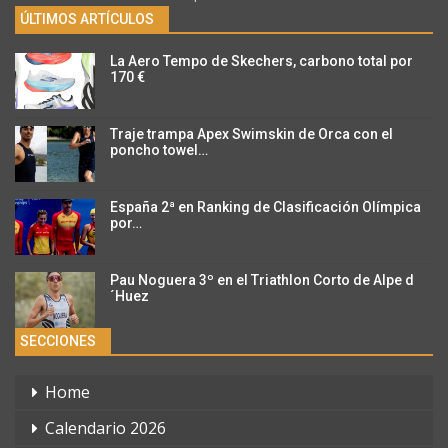
ÚLTIMOS ARTÍCULOS
La Aero Tempo de Skechers, carbono total por
170 €
Traje trampa Apex Swimskin de Orca con el
poncho towel…
España 2ª en Ranking de Clasificación Olímpica
por…
Pau Noguera 3º en el Triathlon Corto de Alpe d
´Huez
SECCIONES
Home
Calendario 2026