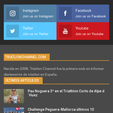
Instagram
Facebook
Join us on Instagram
Join us on Facebook
Twitter
Youtube
Join us on Twitter
Join us on Youtube
TRIATLONCHANNEL.COM
Nacida en 2008, Triatlon Channel fue la primera web en informar
diariamente de triatlon en España.
ÚLTIMOS ARTÍCULOS
Pau Noguera 3º en el Triathlon Corto de Alpe d
´Huez
Challenge Peguera-Mallorca últimos 10