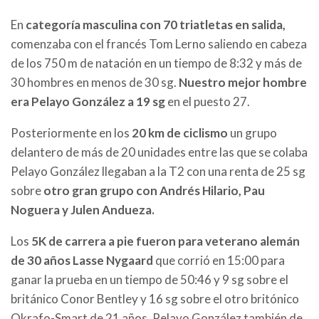
En
categoría masculina con 70 triatletas en salida,
comenzaba con el francés Tom Lerno saliendo en cabeza
de los 750 m de natación en un tiempo de 8:32 y más de
30 hombres en menos de 30 sg.
Nuestro mejor hombre
era Pelayo González a 19 sg
en el puesto 27.
Posteriormente en los
20 km de ciclismo
un grupo
delantero de más de 20 unidades entre las que se colaba
Pelayo González llegaban a la T2 con una renta de 25 sg
sobre
otro gran grupo con Andrés Hilario, Pau
Noguera y Julen Andueza.
Los
5K de carrera a pie fueron para veterano alemán
de 30 años Lasse Nygaard
que corrió en 15:00 para
ganar la prueba en un tiempo de 50:46 y 9 sg sobre el
británico Conor Bentley y 16 sg sobre el otro britónico
Okrafo-Smart de 21 años. Pelayo González también de