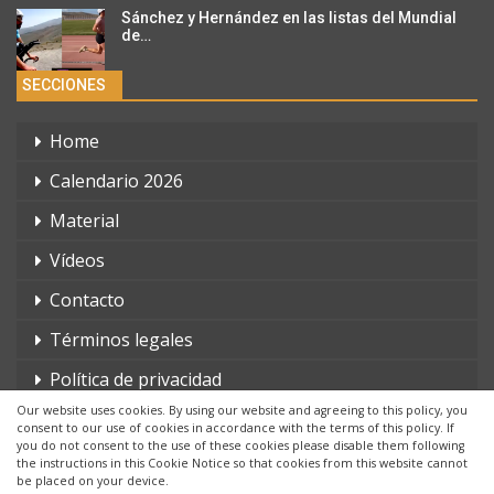
Sánchez y Hernández en las listas del Mundial
de…
SECCIONES
Home
Calendario 2026
Material
Vídeos
Contacto
Términos legales
Política de privacidad
Our website uses cookies. By using our website and agreeing to this policy, you
consent to our use of cookies in accordance with the terms of this policy. If
you do not consent to the use of these cookies please disable them following
the instructions in this Cookie Notice so that cookies from this website cannot
be placed on your device.
© 2026 - triatlonchannel.com. Todos los derechos reservados.