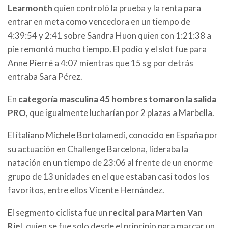
Learmonth
quien controló la prueba y la renta para
entrar en meta como vencedora en un tiempo de
4:39:54 y 2:41 sobre
Sandra
Huon quien con 1:21:38 a
pie remontó mucho tiempo. El podio y el slot fue para
Anne Pierré a 4:07 mientras que 15 sg por detrás
entraba Sara Pérez.
En
categoría masculina 45 hombres tomaron la salida
PRO,
que igualmente lucharían por 2 plazas a Marbella.
El italiano
Michele
Bortolamedi, conocido en España por
su actuación en Challenge Barcelona, lideraba la
natación en un tiempo de 23:06 al frente de un enorme
grupo de 13 unidades en el que estaban casi todos los
favoritos, entre ellos Vicente Hernández.
El segmento ciclista fue un r
ecital para Marten Van
Rie
l, quien se fue solo desde el principio para marcar un