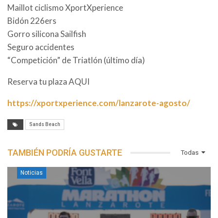
Maillot ciclismo XportXperience
Bidón 226ers
Gorro silicona Sailfish
Seguro accidentes
“Competición” de Triatlón (último día)
Reserva tu plaza AQUI
https://xportxperience.com/lanzarote-agosto/
Sands Beach
TAMBIÉN PODRÍA GUSTARTE
Todas
Noticias