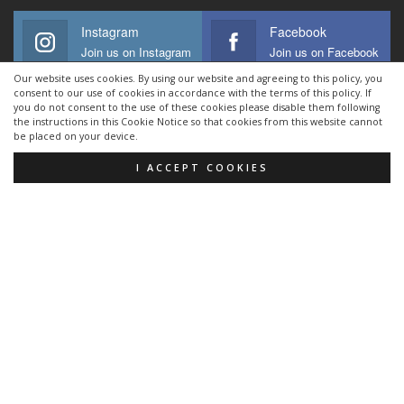
Instagram
Facebook
Join us on Instagram
Join us on Facebook
Our website uses cookies. By using our website and agreeing to this policy, you
Twitter
Youtube
consent to our use of cookies in accordance with the terms of this policy. If
you do not consent to the use of these cookies please disable them following
Join us on Twitter
Join us on Youtube
the instructions in this Cookie Notice so that cookies from this website cannot
be placed on your device.
I ACCEPT COOKIES
TRIATLONCHANNEL.COM
Nacida en 2008, Triatlon Channel fue la primera web en informar
diariamente de triatlon en España.
ÚLTIMOS ARTÍCULOS
Pau Noguera 3º en el Triathlon Corto de Alpe d
´Huez
Challenge Peguera-Mallorca últimos 10
dorsales