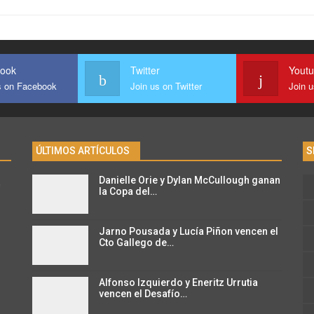
ook
Twitter
Yout
s on Facebook
Join us on Twitter
Join 
ÚLTIMOS ARTÍCULOS
S
Danielle Orie y Dylan McCullough ganan
n
la Copa del…
Jarno Pousada y Lucía Piñon vencen el
Cto Gallego de…
Alfonso Izquierdo y Eneritz Urrutia
vencen el Desafío…