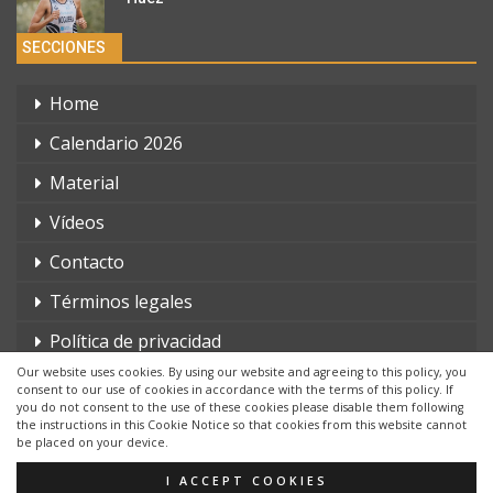
SECCIONES
Home
Calendario 2026
Material
Vídeos
Contacto
Términos legales
Política de privacidad
Our website uses cookies. By using our website and agreeing to this policy, you
consent to our use of cookies in accordance with the terms of this policy. If
you do not consent to the use of these cookies please disable them following
the instructions in this Cookie Notice so that cookies from this website cannot
be placed on your device.
© 2026 - triatlonchannel.com. Todos los derechos reservados.
Página web creada por:
Whyaweb.es
I ACCEPT COOKIES