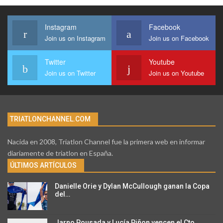
Instagram
Facebook
Join us on Instagram
Join us on Facebook
Twitter
Youtube
Join us on Twitter
Join us on Youtube
TRIATLONCHANNEL.COM
Nacida en 2008, Triatlon Channel fue la primera web en informar
diariamente de triatlon en España.
ÚLTIMOS ARTÍCULOS
Danielle Orie y Dylan McCullough ganan la Copa
del…
Jarno Pousada y Lucía Piñon vencen el Cto