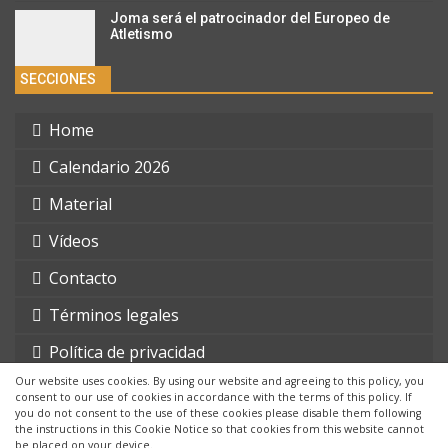
Joma será el patrocinador del Europeo de
Atletismo
SECCIONES
Home
Calendario 2026
Material
Vídeos
Contacto
Términos legales
Política de privacidad
Our website uses cookies. By using our website and agreeing to this policy, you
consent to our use of cookies in accordance with the terms of this policy. If
you do not consent to the use of these cookies please disable them following
the instructions in this Cookie Notice so that cookies from this website cannot
be placed on your device.