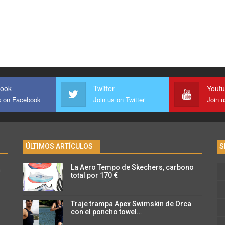
ook
Twitter
Yout
s on Facebook
Join us on Twitter
Join 
ÚLTIMOS ARTÍCULOS
S
La Aero Tempo de Skechers, carbono
n
total por 170 €
Traje trampa Apex Swimskin de Orca
con el poncho towel…