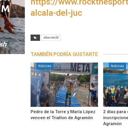
https://www.rockthesport
alcala-del-juc
albacete26
TAMBIÉN PODRÍA GUSTARTE
Noticias
Noticias
Pedro de la Torre y María López
2 días para 
vencen el Triatlon de Agramón
inscripcione
Agramón