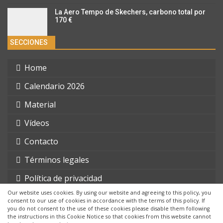
La Aero Tempo de Skechers, carbono total por
170 €
SECCIONES
Home
Calendario 2026
Material
Vídeos
Contacto
Términos legales
Política de privacidad
Our website uses cookies. By using our website and agreeing to this policy, you
consent to our use of cookies in accordance with the terms of this policy. If
you do not consent to the use of these cookies please disable them following
the instructions in this Cookie Notice so that cookies from this website cannot