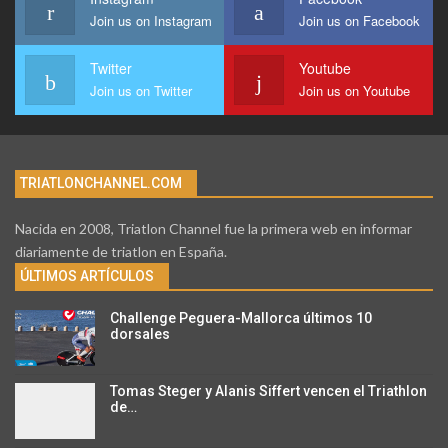
Join us on Instagram
Join us on Facebook
Twitter
Youtube
Join us on Twitter
Join us on Youtube
TRIATLONCHANNEL.COM
Nacida en 2008, Triatlon Channel fue la primera web en informar
diariamente de triatlon en España.
ÚLTIMOS ARTÍCULOS
Challenge Peguera-Mallorca últimos 10
dorsales
Tomas Steger y Alanis Siffert vencen el Triathlon
de…