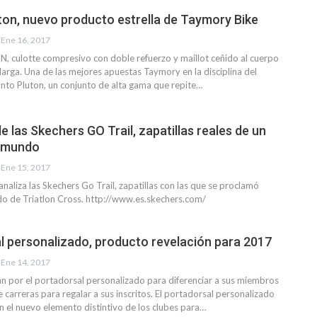
ton, nuevo producto estrella de Taymory Bike
Ene 16, 2017
, culotte compresivo con doble refuerzo y maillot ceñido al cuerpo
rga. Una de las mejores apuestas Taymory en la disciplina del
junto Pluton, un conjunto de alta gama que repite…
e las Skechers GO Trail, zapatillas reales de un
 mundo
Ene 15, 2017
naliza las Skechers Go Trail, zapatillas con las que se proclamó
 de Triatlon Cross. http://www.es.skechers.com/
al personalizado, producto revelación para 2017
Ene 14, 2017
n por el portadorsal personalizado para diferenciar a sus miembros
 carreras para regalar a sus inscritos. El portadorsal personalizado
n el nuevo elemento distintivo de los clubes para…