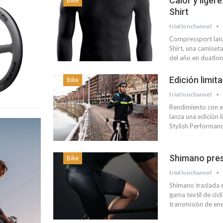
Calor y lige
Bike
Shirt
triatlonchannel
Compressport lanza
Shirt, una camiset
del año en duatlon
Edición limit
Bike
triatlonchannel
Rendimiento con el
lanza una edición l
Stylish Performanc
Shimano pres
Bike
triatlonchannel
Shimano traslada 
gama textil de cic
transmisión de en