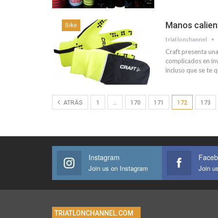
Manos calien
Bike
triatlonchannel
Craft presenta una
complicados en inv
incluso que se te 
ATRÁS
1
…
170
171
172
173
Instagram
Faceb
Join us on Instagram
Join u
TRIATLONCHANNEL.COM