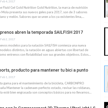
Feb 4, 2017
 Fluid Gel Gold Nutrition Gold Nutrition, la marca de nutrición
io Mola presenta sus nuevos geles para 2017, son de 3 sabores
látano y melón. Sabores que se unen a los ya existentes lima,…
prenos abren la temporada SAILFISH 2017
Feb 2, 2017
uevos modelos para la natación SAILFISH comienza una nueva
delos distintos, la natación en aguas abiertas con libertad de
omo entrenos con flotabilidad son sus grandes objetivos. Estos…
orts, producto para mantener tu bici a punto
Feb 1, 2017
lta gama para el mantenimiento de la bicicleta, CARBONPRO
aña Mantener la cadenaen perfecto estado, revisar las roldanas,
ría esté bien engrasada son conceptos básicos para no llevarnos…