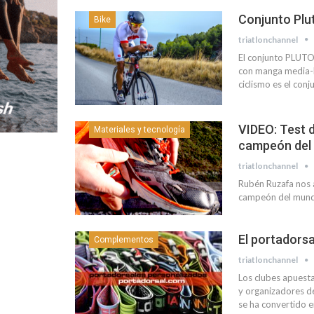
Conjunto Plu
Bike
triatlonchannel
El conjunto PLUTON
con manga media-la
ciclismo es el con
VIDEO: Test d
Materiales y tecnología
campeón del
triatlonchannel
Rubén Ruzafa nos a
campeón del mundo
El portadors
Complementos
triatlonchannel
Los clubes apuesta
y organizadores de
se ha convertido e