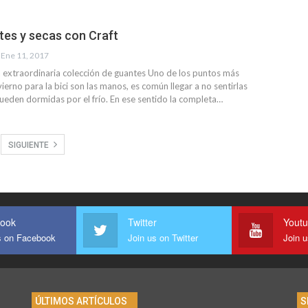
tes y secas con Craft
Ene 11, 2017
 extraordinaria colección de guantes Uno de los puntos más
ierno para la bici son las manos, es común llegar a no sentirlas
queden dormidas por el frío. En ese sentido la completa…
SIGUIENTE
ook
Twitter
Yout
s on Facebook
Join us on Twitter
Join 
ÚLTIMOS ARTÍCULOS
S