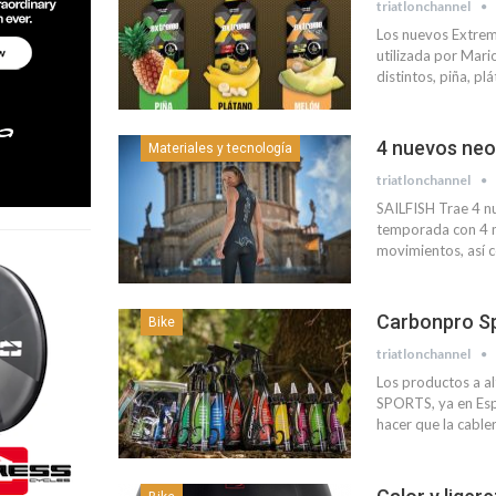
triatlonchannel
Los nuevos Extreme
utilizada por Mar
distintos, piña, p
4 nuevos neo
Materiales y tecnología
triatlonchannel
SAILFISH Trae 4 n
temporada con 4 mo
movimientos, así c
Carbonpro Sp
Bike
triatlonchannel
Los productos a a
SPORTS, ya en Esp
hacer que la cable