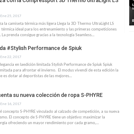
reza con la Compressport 3D Thermo UltraLight LS
Ene 25, 2017
 la camiseta térmica más ligera Llega la 3D Thermo UltraLight LS
a térmica ideal para los entrenamiento y las primeras competiciones
. La prenda consigue gracias a la tecnología Seamless…
ada #Stylish Performance de Spiuk
Ene 22, 2017
egancia en laedición limitada Stylish Performance de Spiuk Spiuk
imitada para afrontar el invierno. El modus vivendi de esta edición la
e es dotar al deportistas de las mejores…
enta su nueva colección de ropa S-PHYRE
Ene 16, 2017
el concepto S-PHYRE vinculado al calzado de competición, a su nueva
lismo. El concepto de S-PHYRE tiene un objetivo: maximizar la
ergía ofreciendo un mayor rendimiento por cada gramo,…