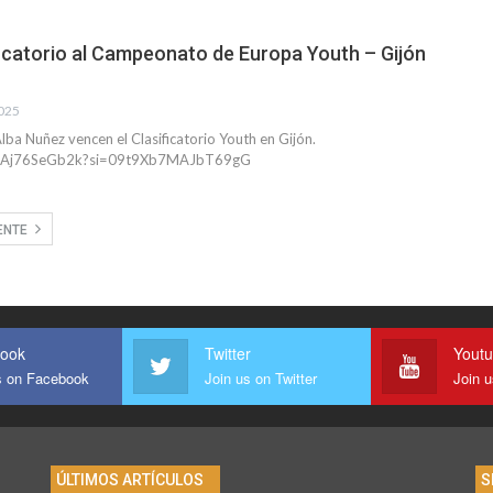
ficatorio al Campeonato de Europa Youth – Gijón
025
Alba Nuñez vencen el Clasificatorio Youth en Gijón.
e/BAj76SeGb2k?si=09t9Xb7MAJbT69gG
IENTE
ook
Twitter
Yout
s on Facebook
Join us on Twitter
Join 
ÚLTIMOS ARTÍCULOS
S