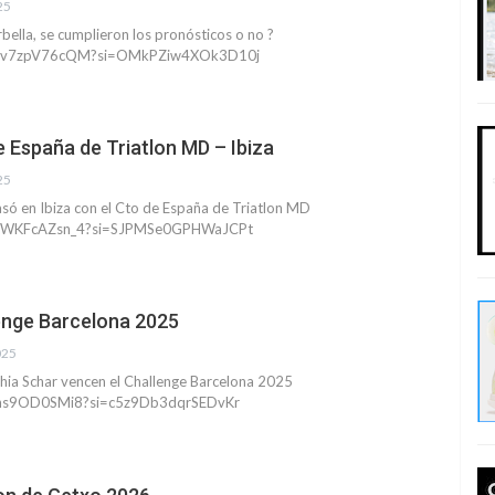
25
ella, se cumplieron los pronósticos o no ?
e/Pv7zpV76cQM?si=OMkPZiw4XOk3D10j
 España de Triatlon MD – Ibiza
25
só en Ibiza con el Cto de España de Triatlon MD
e/7WKFcAZsn_4?si=SJPMSe0GPHWaJCPt
enge Barcelona 2025
025
thia Schar vencen el Challenge Barcelona 2025
e/ins9OD0SMi8?si=c5z9Db3dqrSEDvKr