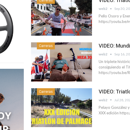
VIDEO: Triat
Carreras
web2
Sep 30, 2
Pello Osoro y Ener
https://youtu.be/
VIDEO: Mundi
Carreras
web2
Sep 16, 2
Un triplete histór
consiguiendo el 
https://youtu.b
VIDEO: Triat
Carreras
web2
Jul 28, 20
Pelayo González y 
XXX edición http