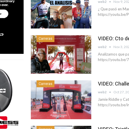
web2
Nov 9, 20
¿ Que pasó en Marb
https://youtu.b
VIDEO: Cto de
Carreras
web2
Nov 3, 20
Analizamos que pa
https://youtu.b
VIDEO: Chall
Carreras
web2
Oct 27, 2
Jamie Riddle y Ca
https://youtu.b