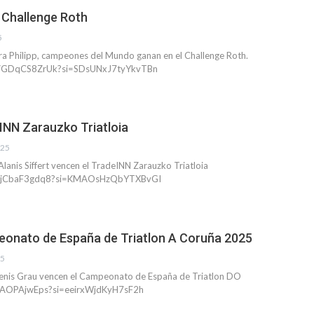
 Challenge Roth
5
ra Philipp, campeones del Mundo ganan en el Challenge Roth.
e/VGDqCS8ZrUk?si=SDsUNxJ7tyYkvTBn
INN Zarauzko Triatloia
025
Alanis Siffert vencen el TradeINN Zarauzko Triatloia
e/8jCbaF3gdq8?si=KMAOsHzQbYTXBvGI
onato de España de Triatlon A Coruña 2025
25
enis Grau vencen el Campeonato de España de Triatlon DO
/rlAOPAjwEps?si=eeirxWjdKyH7sF2h