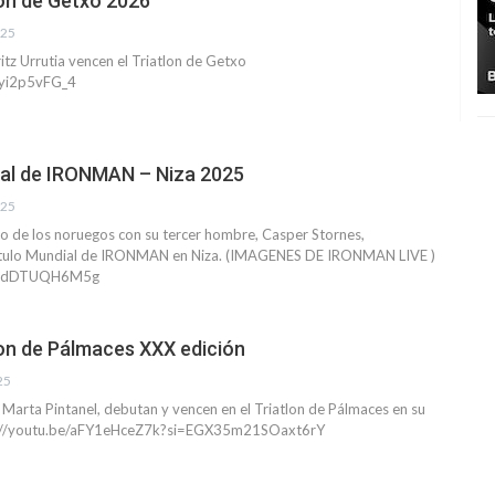
lon de Getxo 2026
025
itz Urrutia vencen el Triatlon de Getxo
nyi2p5vFG_4
al de IRONMAN – Niza 2025
025
ico de los noruegos con su tercer hombre, Casper Stornes,
Título Mundial de IRONMAN en Niza. (IMAGENES DE IRONMAN LIVE )
e/RdDTUQH6M5g
lon de Pálmaces XXX edición
25
Marta Pintanel, debutan y vencen en el Triatlon de Pálmaces en su
s://youtu.be/aFY1eHceZ7k?si=EGX35m21SOaxt6rY