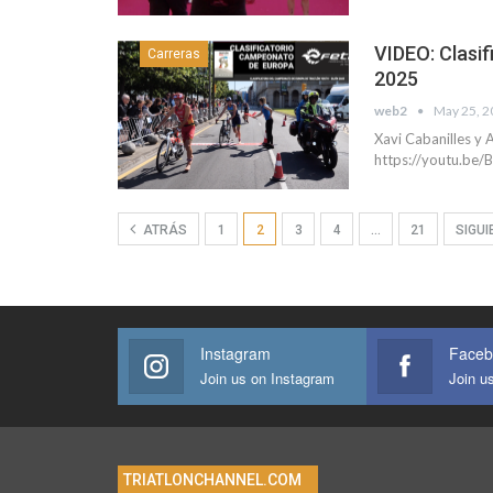
VIDEO: Clasi
Carreras
2025
web2
May 25, 2
Xavi Cabanilles y 
https://youtu.b
ATRÁS
1
2
3
4
…
21
SIGU
Instagram
Faceb
Join us on Instagram
Join u
TRIATLONCHANNEL.COM