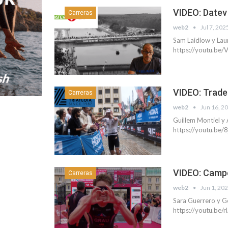
VIDEO: Datev
Carreras
web2
Jul 7, 202
Sam Laidlow y Lau
https://youtu.b
VIDEO: Trade
Carreras
web2
Jun 16, 2
Guillem Montiel y 
https://youtu.b
VIDEO: Campe
Carreras
web2
Jun 1, 20
Sara Guerrero y G
https://youtu.be