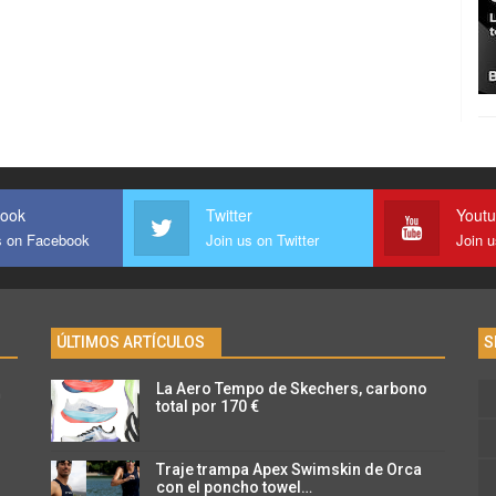
ook
Twitter
Yout
s on Facebook
Join us on Twitter
Join 
ÚLTIMOS ARTÍCULOS
S
La Aero Tempo de Skechers, carbono
n
total por 170 €
Traje trampa Apex Swimskin de Orca
con el poncho towel…