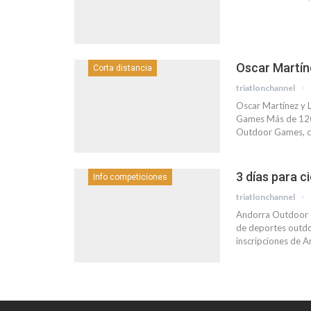
Oscar Martín
Corta distancia
triatlonchannel
Oscar Martínez y L
Games Más de 1200 
Outdoor Games, con
3 días para 
Info competiciones
triatlonchannel
Andorra Outdoor Ga
de deportes outdoo
inscripciones de 