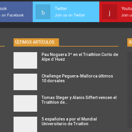
ook
Twitter
Yout
s on Facebook
Join us on Twitter
Join 
ÚLTIMOS ARTÍCULOS
S
Pau Noguera 3º en el Triathlon Corto de
n
Alpe d´Huez
Challenge Peguera-Mallorca últimos
10 dorsales
Tomas Steger y Alanis Siffert vencen el
Triathlon de…
5 españoles a por el Mundial
Universitario de Triatlon