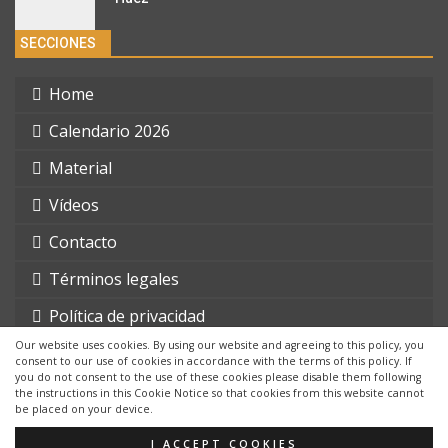
SECCIONES
Home
Calendario 2026
Material
Vídeos
Contacto
Términos legales
Política de privacidad
Our website uses cookies. By using our website and agreeing to this policy, you
consent to our use of cookies in accordance with the terms of this policy. If
you do not consent to the use of these cookies please disable them following
the instructions in this Cookie Notice so that cookies from this website cannot
be placed on your device.
© 2026 - triatlonchannel.com. Todos los derechos reservados.
Página web creada por:
Whyaweb.es
I ACCEPT COOKIES