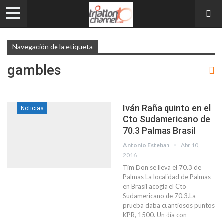
Navegación de la etiqueta
gambles
Iván Raña quinto en el
Noticias
Cto Sudamericano de
70.3 Palmas Brasil
Antonio Esteban
Abr 10,
2016
Tim Don se lleva el 70.3 de
Palmas La localidad de Palmas
en Brasil acogía el Cto
Sudamericano de 70.3.La
prueba daba cuantiosos puntos
KPR, 1500. Un día con