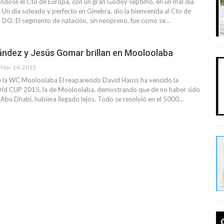
ándose el Cto de Europa, con un gran Godoy séptimo, en un mal día
n día soleado y perfecto en Ginebra, dio la bienvenida al Cto de
n DO. El segmento de natación, sin neopreno, fue como se…
ndez y Jesús Gomar brillan en Mooloolaba
Mar 14, 2015
 la WC Mooloolaba El reaparecido David Hauss ha vencido la
rld CUP 2015, la de Mooloolaba, demostrando que de no haber sido
 Abu Dhabi, hubiera llegado lejos. Todo se resolvió en el 5000…