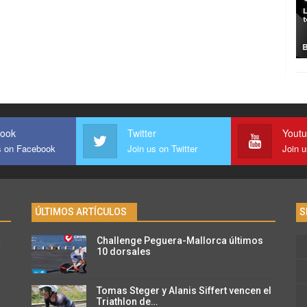
ook
Twitter
Yout
s on Facebook
Join us on Twitter
Join 
ÚLTIMOS ARTÍCULOS
S
Challenge Peguera-Mallorca últimos
n
10 dorsales
Tomas Steger y Alanis Siffert vencen el
Triathlon de…