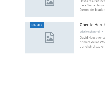
Hauss resurgellev
para Gómez Noya. U
Europa de Triatlo
Chente Herná
Noticias
triatlonchannel
David Hauss vence
primera de las Wo
por el pinchazo en