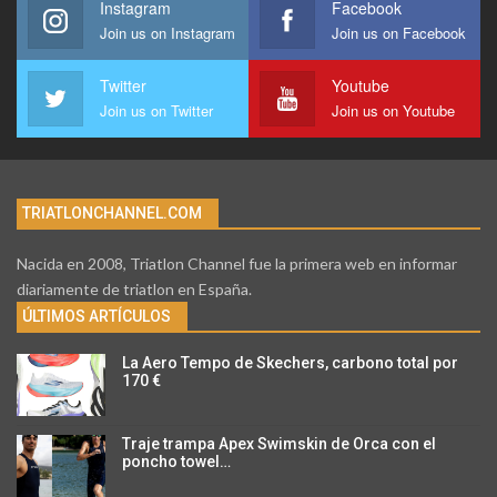
Instagram
Facebook
Join us on Instagram
Join us on Facebook
Twitter
Youtube
Join us on Twitter
Join us on Youtube
TRIATLONCHANNEL.COM
Nacida en 2008, Triatlon Channel fue la primera web en informar
diariamente de triatlon en España.
ÚLTIMOS ARTÍCULOS
La Aero Tempo de Skechers, carbono total por
170 €
Traje trampa Apex Swimskin de Orca con el
poncho towel…