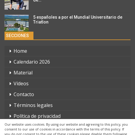
5 españoles a por el Mundial Universitario de
Triatlon
SECCIONES
Home
Calendario 2026
Material
Vídeos
Contacto
Términos legales
Política de privacidad
Our website uses cookies. By using our website and agreeing to this policy, you
consent to our use of cookies in accordance with the terms of this policy. If
you do not consent to the use of these cookies please disable them following