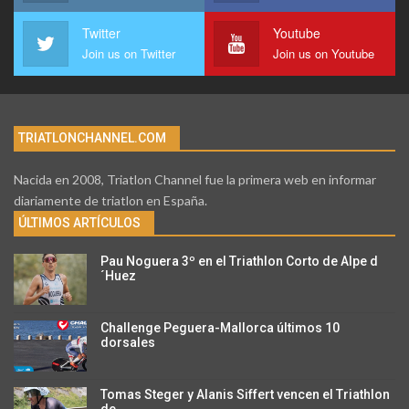
Twitter
Youtube
Join us on Twitter
Join us on Youtube
TRIATLONCHANNEL.COM
Nacida en 2008, Triatlon Channel fue la primera web en informar
diariamente de triatlon en España.
ÚLTIMOS ARTÍCULOS
Pau Noguera 3º en el Triathlon Corto de Alpe d
´Huez
Challenge Peguera-Mallorca últimos 10
dorsales
Tomas Steger y Alanis Siffert vencen el Triathlon
de…