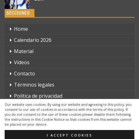
SECCIONES
Home
Calendario 2026
Material
Vídeos
Contacto
Términos legales
Política de privacidad
Our website uses cookies. By using our website and agreeing to this policy, you
consent to our use of cookies in accordance with the terms of this policy. If
you do not consent to the use of these cookies please disable them following
the instructions in this Cookie Notice so that cookies from this website cannot
be placed on your device.
© 2026 - triatlonchannel.com. Todos los derechos reservados.
Página web creada por:
Whyaweb.es
I ACCEPT COOKIES