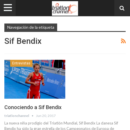
Navegación de la etiqueta
Sif Bendix
Entrevistas
Conociendo a Sif Bendix
triatlonchannel
Jun 20, 2017
La nueva niña prodigio del Triatlón Mundial, Sif Bendix La danesa Sif
Bendix ha sido la gran estrella de los Campeonatos de Europa de