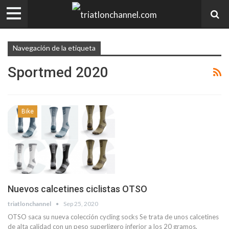
Navegación de la etiqueta
Sportmed 2020
Bike
Nuevos calcetines ciclistas OTSO
triatlonchannel
Sep 25, 2020
OTSO saca su nueva colección cycling socks Se trata de unos calcetines
de alta calidad con un peso superligero inferior a los 20 gramos,