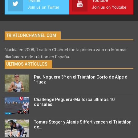
Twitter
Youtube
Join us on Twitter
Join us on Youtube
TRIATLONCHANNEL.COM
Nacida en 2008, Triatlon Channel fue la primera web en informar
diariamente de triatlon en España.
ÚLTIMOS ARTÍCULOS
Pau Noguera 3º en el Triathlon Corto de Alpe d
´Huez
Challenge Peguera-Mallorca últimos 10
dorsales
Tomas Steger y Alanis Siffert vencen el Triathlon
de…