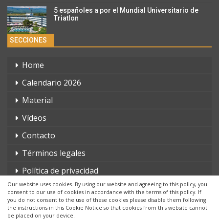
5 españoles a por el Mundial Universitario de
Triatlon
SECCIONES
Home
Calendario 2026
Material
Vídeos
Contacto
Términos legales
Política de privacidad
Our website uses cookies. By using our website and agreeing to this policy, you
consent to our use of cookies in accordance with the terms of this policy. If
you do not consent to the use of these cookies please disable them following
the instructions in this Cookie Notice so that cookies from this website cannot
be placed on your device.
© 2026 - triatlonchannel.com. Todos los derechos reservados.