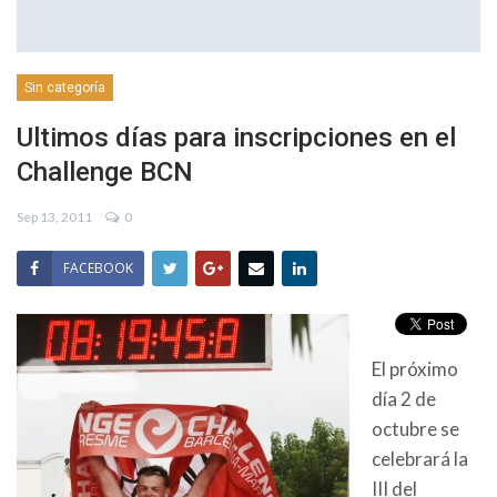
Sin categoría
Ultimos días para inscripciones en el
Challenge BCN
Sep 13, 2011
0
FACEBOOK
El próximo
día 2 de
octubre se
celebrará la
III del