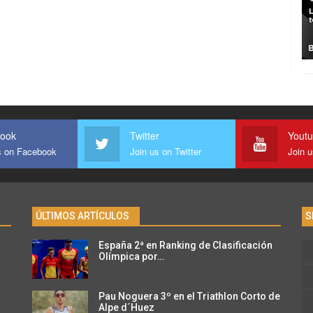
ook
Twitter
Yout
s on Facebook
Join us on Twitter
Join 
ÚLTIMOS ARTÍCULOS
S
España 2ª en Ranking de Clasificación
n
Olímpica por…
Pau Noguera 3º en el Triathlon Corto de
Alpe d´Huez