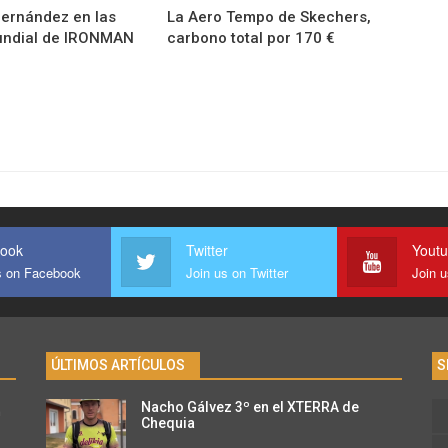
ernández en las
La Aero Tempo de Skechers,
Mundial de IRONMAN
carbono total por 170 €
ook
Twitter
Yout
s on Facebook
Join us on Twitter
Join 
ÚLTIMOS ARTÍCULOS
S
Nacho Gálvez 3º en el XTERRA de
n
Chequia