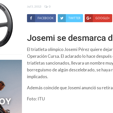
Jul 5, 2013
0
FACEBOOK
TWITTER
GOOGLE+
Josemi se desmarca d
El triatleta olímpico Josemi Pérez quiere deja
Operación Cursa. El aclarado lo hace después d
triatletas sancionados, llevara un nombre muy
borreguismo de algún descelebrado, se haya ru
implicados.
Además coincide que Josemi anunció su retir
Foto: ITU