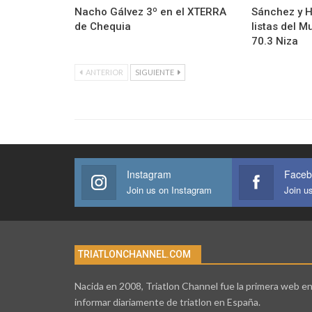
Nacho Gálvez 3º en el XTERRA
Sánchez y H
de Chequia
listas del 
70.3 Niza
ANTERIOR
SIGUIENTE
Instagram
Faceb
Join us on Instagram
Join u
TRIATLONCHANNEL.COM
Nacida en 2008, Triatlon Channel fue la primera web e
informar diariamente de triatlon en España.