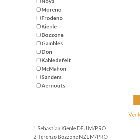
Noya
Moreno
Frodeno
Kienle
Bozzone
Gambles
Don
Kahledefelt
McMahon
Sanders
Aernouts
Ver 
1 Sebastian Kienle DEU M/PRO
2 Terenzo Bozzone NZL M/PRO