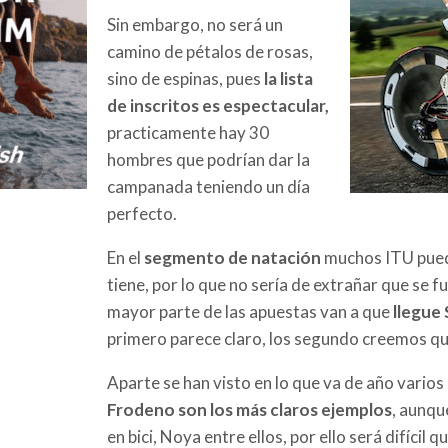
Sin embargo, no será un
camino de pétalos de rosas,
sino de espinas, pues
la lista
de inscritos es espectacular,
practicamente hay 30
hombres que podrían dar la
campanada teniendo un día
perfecto.
En el
segmento de natación
muchos ITU puede
tiene, por lo que no sería de extrañar que se f
mayor parte de las apuestas van a que
llegue 
primero parece claro, los segundo creemos que
Aparte se han visto en lo que va de año vario
Frodeno son los más claros ejemplos
, aunq
en bici, Noya entre ellos, por ello será difícil