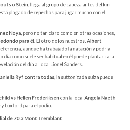
nouts o Stein
, llega al grupo de cabeza antes del km
 está plagado de repechos para jugar mucho con el
mez Noya
, pero no tan claro como en otras ocasiones,
 redondo para él
. El otro de los nuestros,
Albert
ferencia, aunque ha trabajado la natación y podría
un día como suele ser habitual en él puede plantar cara
lación del día al local Lionel Sanders.
aniella Ryf contra todas
, la suttonizada suiza puede
hild vs Hellen Frederiksen
con la local
Angela Naeth
 y Luxford para el podio.
dial de 70.3 Mont Tremblant