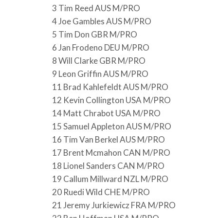
3 Tim Reed AUS M/PRO
4 Joe Gambles AUS M/PRO
5 Tim Don GBR M/PRO
6 Jan Frodeno DEU M/PRO
8 Will Clarke GBR M/PRO
9 Leon Griffin AUS M/PRO
11 Brad Kahlefeldt AUS M/PRO
12 Kevin Collington USA M/PRO
14 Matt Chrabot USA M/PRO
15 Samuel Appleton AUS M/PRO
16 Tim Van Berkel AUS M/PRO
17 Brent Mcmahon CAN M/PRO
18 Lionel Sanders CAN M/PRO
19 Callum Millward NZL M/PRO
20 Ruedi Wild CHE M/PRO
21 Jeremy Jurkiewicz FRA M/PRO