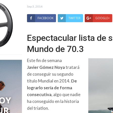
Sep 3, 2014
FACEBOOK
TWITTER
GOOGLE+
Espectacular lista de s
Mundo de 70.3
Este fin de semana
Javier Gómez Noya
tratará
de conseguir su segundo
título Mundial en 2014.
De
lograrlo sería de forma
consecutiva
, algo que nadie
ha conseguido en la historia
del triatlon.