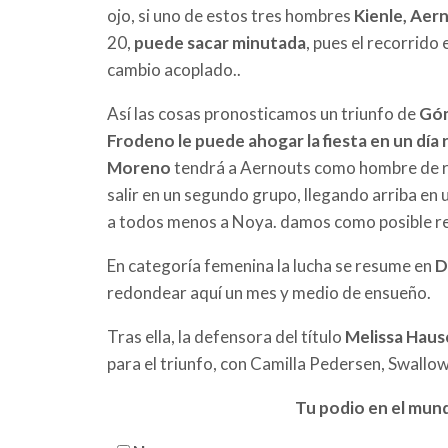
ojo, si uno de estos tres hombres
Kienle, Aer
20,
puede sacar minutada
, pues el recorrido
cambio acoplado..
Así las cosas pronosticamos un triunfo de
Gó
Frodeno le puede ahogar la fiesta en un día
Moreno
tendrá a Aernouts como hombre de re
salir en un segundo grupo, llegando arriba en 
a todos menos a Noya. damos como posible reve
En categoría femenina la lucha se resume en
D
redondear aquí un mes y medio de ensueño.
Tras ella, la defensora del título
Melissa Hausc
para el triunfo, con Camilla Pedersen, Swallow
Tu podio en el mun