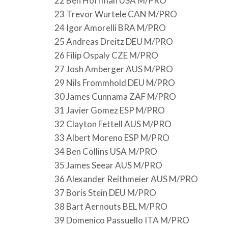
22 Ben Hoffman USA M/PRO
23 Trevor Wurtele CAN M/PRO
24 Igor Amorelli BRA M/PRO
25 Andreas Dreitz DEU M/PRO
26 Filip Ospaly CZE M/PRO
27 Josh Amberger AUS M/PRO
29 Nils Frommhold DEU M/PRO
30 James Cunnama ZAF M/PRO
31 Javier Gomez ESP M/PRO
32 Clayton Fettell AUS M/PRO
33 Albert Moreno ESP M/PRO
34 Ben Collins USA M/PRO
35 James Seear AUS M/PRO
36 Alexander Reithmeier AUS M/PRO
37 Boris Stein DEU M/PRO
38 Bart Aernouts BEL M/PRO
39 Domenico Passuello ITA M/PRO