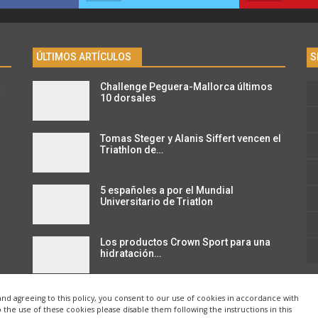
ÚLTIMOS ARTÍCULOS
S
Challenge Peguera-Mallorca últimos
n
10 dorsales
Tomas Steger y Alanis Siffert vencen el
Triathlon de…
5 españoles a por el Mundial
Universitario de Triatlon
Los productos Crown Sport para una
hidratación…
and agreeing to this policy, you consent to our use of cookies in accordance with
o the use of these cookies please disable them following the instructions in this