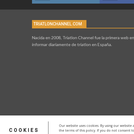
TRIATLONCHANNEL.COM
Nacida en 2008, Triatlon Channel fue la primera web e
informar diariamente de triatlon en España.
Our website uses cookies. By using our website 
COOKIES
the terms of this policy. If you do not consent t